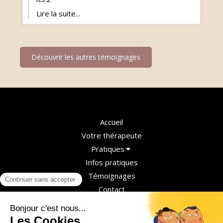
profondement humaine qui fait un travail
Lire la suite...
remarquable , juste ,authentique. Merci , merci
,merci
Découvrir les autres témoignages
Accueil
Votre thérapeute
Pratiques
Infos pratiques
Témoignages
Contact
Blog
Agnès Lebrat