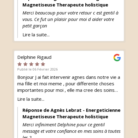
Magnetiseuse Therapeute holistique
Merci beaucoup pour votre retour c est gentil à
vous. Ce fut un plaisir pour moi d aider votre
petit garçon
Lire la suite...
Delphine Rigaud
Publié le 06 Février 2026
Bonjour J ai fait intervenir agnes dans notre vie a
ma fille et moi meme , pour differente choses
importantes pour moi , elle ma cree des soins
qui me correspondent vraiment , Elle a
Lire la suite...
accompagnee ma fille de 15ans a travers
plusieur consultations en visio . Suite a des
Réponse de Agnès Lebrat - Energeticienne
probleme au college Qui on eu un effet tres
Magnetiseuse Therapeute holistique
positifs , pour sont evolution , les changements
Merci infiniment Delphine pour ce gentil
on ete concrets , doux et alignes. Je
message et votre confiance en mes soins à toutes
recommande Agnes en toute confiance ,
les 2