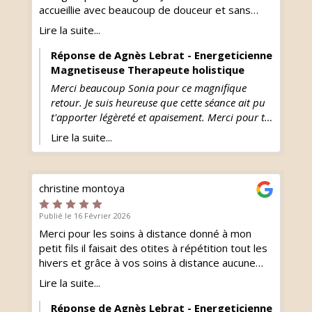
accueillie avec beaucoup de douceur et sans
jugement. La séance m’a permis de me sentir
Lire la suite...
plus légère, plus alignée et apaisée
intérieurement. Merci Agnès pour ta présence,
Réponse de Agnès Lebrat - Energeticienne
ton engagement, ton cœur, tes dons, ton
Magnetiseuse Therapeute holistique
écoute et cette belle énergie partagée✨
Merci beaucoup Sonia pour ce magnifique
retour. Je suis heureuse que cette séance ait pu
t'apporter légèreté et apaisement. Merci pour ta
confiance en mes soins et guidance énergétique.
Lire la suite...
christine montoya
Publié le 16 Février 2026
Merci pour les soins à distance donné à mon
petit fils il faisait des otites à répétition tout les
hivers et grâce à vos soins à distance aucune
otites depuis. C est incroyable. Merci.
Lire la suite...
Réponse de Agnès Lebrat - Energeticienne